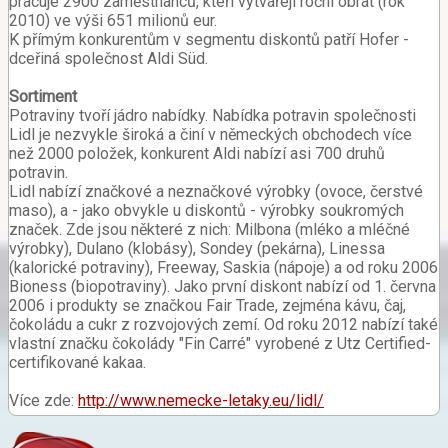
pracuje 2900 zaměstnanců, kteří vytvářejí roční obrat (rok
2010) ve výši 651 milionů eur.
K přímým konkurentům v segmentu diskontů patří Hofer -
dceřiná společnost Aldi Süd.
Sortiment
Potraviny tvoří jádro nabídky. Nabídka potravin společnosti
Lidl je nezvykle široká a činí v německých obchodech více
než 2000 položek, konkurent Aldi nabízí asi 700 druhů
potravin.
Lidl nabízí značkové a neznačkové výrobky (ovoce, čerstvé
maso), a - jako obvykle u diskontů - výrobky soukromých
značek. Zde jsou některé z nich: Milbona (mléko a mléčné
výrobky), Dulano (klobásy), Sondey (pekárna), Linessa
(kalorické potraviny), Freeway, Saskia (nápoje) a od roku 2006
Bioness (biopotraviny). Jako první diskont nabízí od 1. června
2006 i produkty se značkou Fair Trade, zejména kávu, čaj,
čokoládu a cukr z rozvojových zemí. Od roku 2012 nabízí také
vlastní značku čokolády "Fin Carré" vyrobené z Utz Certified-
certifikované kakaa.
Více zde:
http://www.nemecke-letaky.eu/lidl/