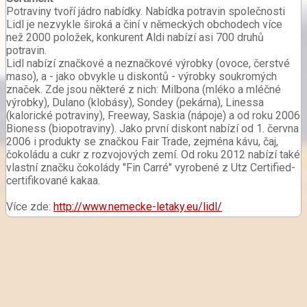
Potraviny tvoří jádro nabídky. Nabídka potravin společnosti
Lidl je nezvykle široká a činí v německých obchodech více
než 2000 položek, konkurent Aldi nabízí asi 700 druhů
potravin.
Lidl nabízí značkové a neznačkové výrobky (ovoce, čerstvé
maso), a - jako obvykle u diskontů - výrobky soukromých
značek. Zde jsou některé z nich: Milbona (mléko a mléčné
výrobky), Dulano (klobásy), Sondey (pekárna), Linessa
(kalorické potraviny), Freeway, Saskia (nápoje) a od roku 2006
Bioness (biopotraviny). Jako první diskont nabízí od 1. června
2006 i produkty se značkou Fair Trade, zejména kávu, čaj,
čokoládu a cukr z rozvojových zemí. Od roku 2012 nabízí také
vlastní značku čokolády "Fin Carré" vyrobené z Utz Certified-
certifikované kakaa.
Více zde:
http://www.nemecke-letaky.eu/lidl/